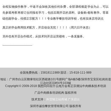
全程实物操作教学，中途不会加收其他任何杂费，全部课程都是学会为止，可以
先参观考察再签订合同报名学习，包括后期开店的原料、设备购
-都有教学。零基
础也能学会，传授正宗配方！！！专业教学餐饮培训学校，也有实体店培训点
真正的学会商用技术配方，开店创业无忧！！！！（周六日不休息）
另外也有开店合作模式，从技术到开店运营都有，一条龙服务。
------------------------------
全国免费热线：15818111989 固话：15-818-111-989
地址：广州市白云区鹅掌坦社区西槎路101号骐利广场A栋5楼/深圳市宝安区松岗街道
江边社区旧村4号103铺
Copyright © 2009-2018 我想问问在什么地方会有正宗潮汕牛肉粿条技术培训
广品牛肉粿条培训机构 版权所有
技术支持：
外贸独立站商城
广东启云
深圳市诚信餐饮管理有限公司 版权所有