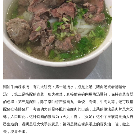
潮汕牛肉粿条汤，有几大讲究：第一是汤水，必是上汤（猪肉汤或者是猪骨
汤）；第二是搭配的青菜一般为生菜，直接放在碗内用热汤烫熟，保持青菜青翠
的色泽；第三是配料，除了潮汕特产猪肉丸、鱼饺、肉饼、牛肉丸等，还可以搭
配猪心猪肺猪肝，考验功力的是搭配的猪瘦肉的口感，上乘的做法是肉片又大又
薄，入口即化，这种瘦肉的做法为（火足）肉，（火足）这个字应该是潮汕人自
己生造的，说明是旺火快手的意思；第四是撒在粿条汤上的蒜头油，哇，撒上
去，境界全出。