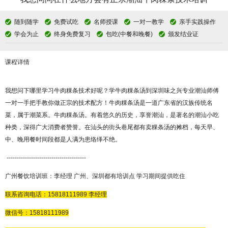
随到随学
免费试吃
名师授课
一对一教学
亲手实践操作
学会为止
终身免费复习
包吃(中餐和晚餐)
颁发结业证
课程详情
我想问下哪里学习牛肉粿条技术好呢？学牛肉粿条汤到深圳
味之兴
专业潮汕师傅
一对一手把手教你做正宗的技术配方！牛肉粿条汤是一道广东省的汉族传统名
菜，属于潮菜系。牛肉粿条汤。有着悠久的历史，享誉潮汕，是著名的潮汕小吃
种类，深得广大消费者赞誉。在汕头的街头巷尾都有卖粿条汤的摊档，每天早、
中、晚用餐时间段都是人满为患络绎不绝。
---------------------------------------
广州餐饮培训班：李经理
广州、深圳都有培训点
学习期间提供吃住
联系咨询电话：
15818111989
李经理
微信号：
15818111989