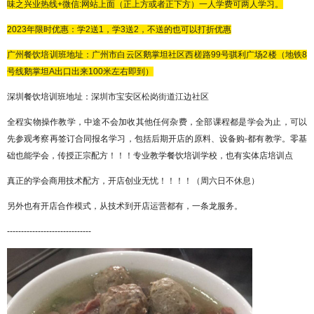
味之兴业热线
+微信:网站上面（正上方或者正下方）一人学费可两人学习。
2023年限时优惠：学2送1，学3送2，不送的也可以打折优惠
广州餐饮培训班地址：广州市白云区鹅掌坦社区西槎路
99号骐利广场2楼（地铁8
号线鹅掌坦A出口出来100米左右即到）
深圳餐饮培训班地址：深圳市宝安区松岗街道江边社区
全程实物操作教学，中途不会加收其他任何杂费，全部课程都是学会为止，可以
先参观考察再签订合同报名学习，包括后期开店的原料、设备购
-都有教学。零基
础也能学会，传授正宗配方！！！专业教学餐饮培训学校，也有实体店培训点
真正的学会商用技术配方，开店创业无忧！！！！（周六日不休息）
另外也有开店合作模式，从技术到开店运营都有，一条龙服务。
------------------------------