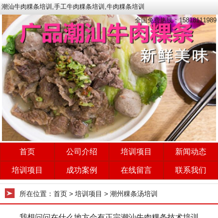
潮汕牛肉粿条培训,手工牛肉粿条培训,牛肉粿条培训
全国免费热线：15818111989
首页
公司介绍
培训项目
新闻动态
培训项目
成功案例
在线留言
联系我们
所在位置：
首页
> 培训项目 > 潮州粿条汤培训
我想问问在什么地方会有正宗潮汕牛肉粿条技术培训